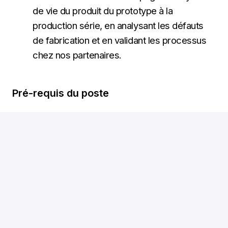
de vie du produit du prototype à la
production série, en analysant les défauts
de fabrication et en validant les processus
chez nos partenaires.
Pré-requis du poste
Formation :
Diplôme d'ingénieur(e) en
optique ou optronique (type SupOptique)
Expérience :
5 à 10 ans d'expérience
confirmée dans le développement de
produits et la qualification de systèmes
optiques
Expertise Technique :
Maîtrise approfondie