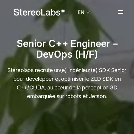
Skip
to
EN
Homepage
content
Senior C++ Engineer –
DevOps (H/F)
Stereolabs recrute un(e) Ingénieur(e) SDK Senior
pour développer et optimiser le ZED SDK en
C++/CUDA, au cœur de la perception 3D
embarquée sur robots et Jetson.