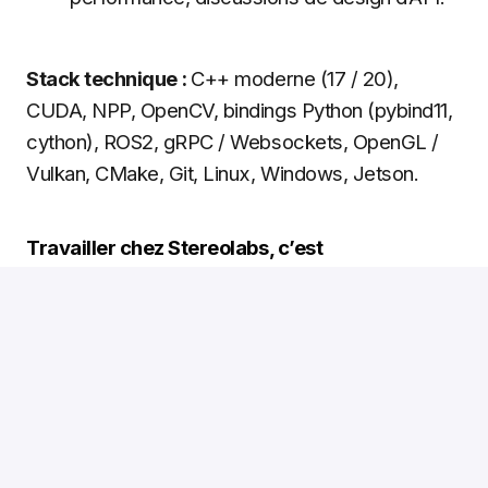
Stack technique :
C++ moderne (17 / 20),
CUDA, NPP, OpenCV, bindings Python (pybind11,
cython), ROS2, gRPC / Websockets, OpenGL /
Vulkan, CMake, Git, Linux, Windows, Jetson.
Travailler chez Stereolabs, c’est
Un environnement stimulant avec des défis
techniques quotidiens, sur de vraies
machines, dans de vraies conditions.
Des collègues talentueux et passionnés —
des ingénieurs qui aiment réellement
résoudre des problèmes difficiles.
La fierté de contribuer à des produits d’IA