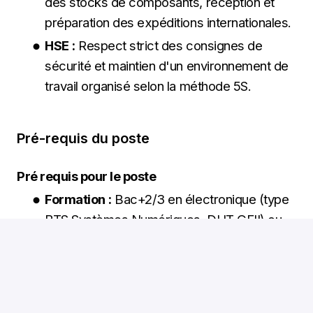
des stocks de composants, réception et
préparation des expéditions internationales.
HSE :
Respect strict des consignes de
sécurité et maintien d'un environnement de
travail organisé selon la méthode 5S.
Pré-requis du poste
Pré requis pour le poste
Formation :
Bac+2/3 en électronique (type
BTS Systèmes Numériques, DUT GEII) ou
équivalent.
Expérience :
Une première expérience
réussie en production industrielle,
idéalement dans la high-tech ou