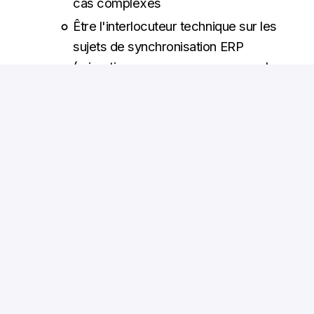
cas complexes
Être l'interlocuteur technique sur les
sujets de synchronisation ERP
(migration en cours vers un nouvel
outil) pour garantir la cohérence des
données de production jusqu'à
l'expédition et la conformité lors des
audits
Stack technique :
Python · C++ · Qt · SQL ·
Shell/Bash · GitLab · outils de data pipeline
Ce que vous trouverez chez Stereolabs