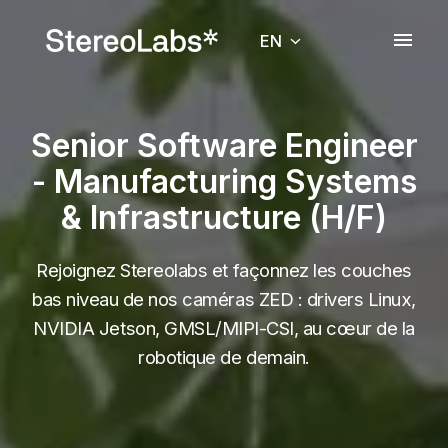
Skip
to
EN
Homepage
content
Senior Software Engineer
- Manufacturing Systems
& Infrastructure (H/F)
Rejoignez Stereolabs et façonnez les couches
bas niveau de nos caméras ZED : drivers Linux,
NVIDIA Jetson, GMSL/MIPI-CSI, au cœur de la
robotique de demain.